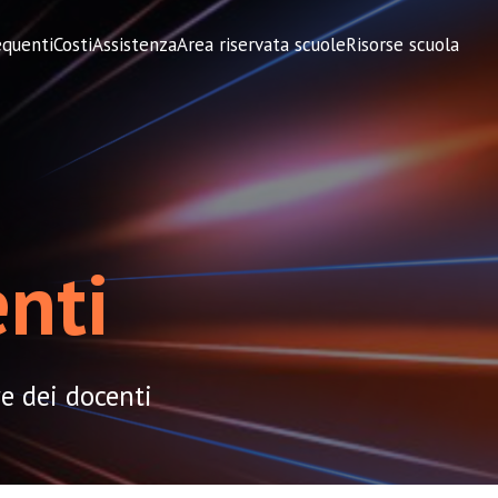
quenti
Costi
Assistenza
Area riservata scuole
Risorse scuola
enti
re dei docenti