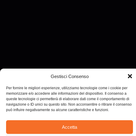
Gestisci Consenso
Per fornire le migliori esperienze, utilizziamo tecnologie come i cookie per
memorizzare e/o accedere alle informazioni del dispositivo. Il consenso a
queste tecnologie ci permetterà di elaborare dati come il comportamento di
Sostituzioni
navigazione o ID unici su questo sito. Non acconsentire o ritirare il consenso
può influire negativamente su alcune caratteristiche e funzioni.
Docenti ti
Accetta