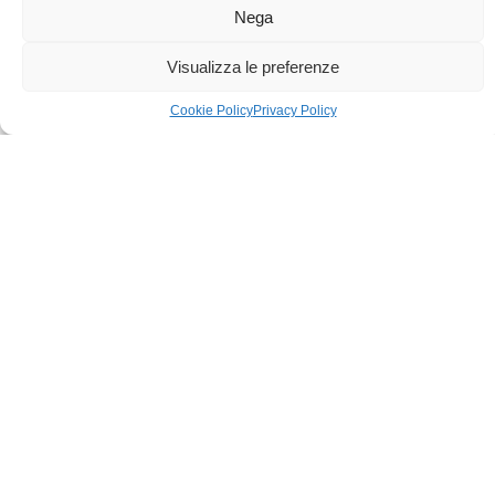
Nega
aiuta ogni
Visualizza le preferenze
Cookie Policy
Privacy Policy
giorno
Sostituire decine di docenti assenti è
stressante. Tu lo fai ogni giorno.
Sostituisci i tuoi colleghi
assenti
facilmente
, in
pochissimo tempo e