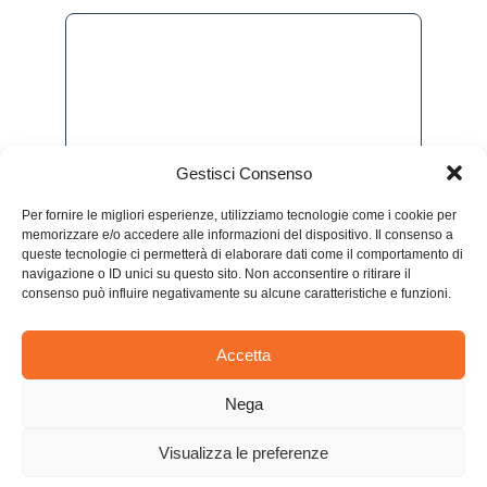
Gestisci Consenso
Per fornire le migliori esperienze, utilizziamo tecnologie come i cookie per
memorizzare e/o accedere alle informazioni del dispositivo. Il consenso a
queste tecnologie ci permetterà di elaborare dati come il comportamento di
navigazione o ID unici su questo sito. Non acconsentire o ritirare il
consenso può influire negativamente su alcune caratteristiche e funzioni.
Accetta
Nega
P.IVA 05983000877 –
Privacy Cookies
–
Visualizza le preferenze